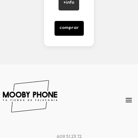
+info
comprar
609 51 23 72