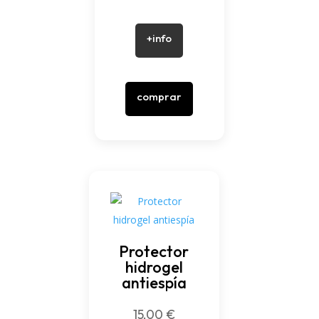
+info
comprar
Protector
hidrogel
antiespía
15,00
€