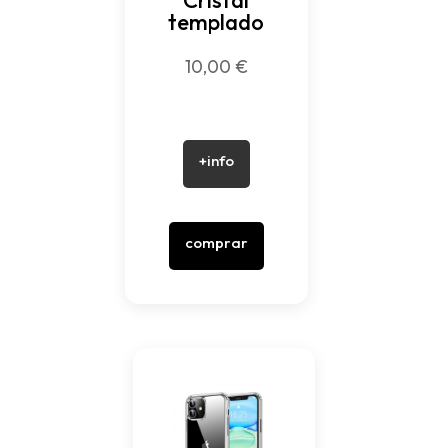
Cristal
templado
10,00
€
+info
comprar